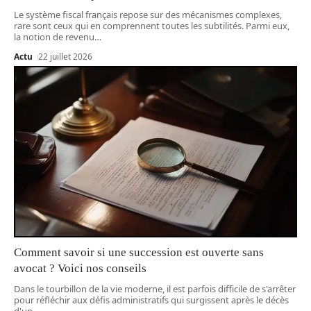
Le système fiscal français repose sur des mécanismes complexes,
rare sont ceux qui en comprennent toutes les subtilités. Parmi eux,
la notion de revenu
…
Actu
22 juillet 2026
Comment savoir si une succession est ouverte sans
avocat ? Voici nos conseils
Dans le tourbillon de la vie moderne, il est parfois difficile de s'arrêter
pour réfléchir aux défis administratifs qui surgissent après le décès
d'un
…