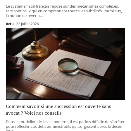
Le système fiscal français repose sur des mécanismes complexes,
rare sont ceux qui en comprennent toutes les subtilités. Parmi eux,
la notion de revenu
…
Actu
22 juillet 2026
Comment savoir si une succession est ouverte sans
avocat ? Voici nos conseils
Dans le tourbillon de la vie moderne, il est parfois difficile de s'arrêter
pour réfléchir aux défis administratifs qui surgissent après le décès
d'un
…