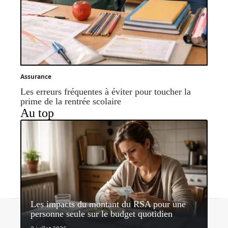
Assurance
Les erreurs fréquentes à éviter pour toucher la
prime de la rentrée scolaire
Au top
Les impacts du montant du RSA pour une
Contact
Mentions légales
Sitemap
personne seule sur le budget quotidien