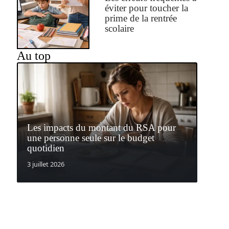
éviter pour toucher la
prime de la rentrée
scolaire
Au top
Les impacts du montant du RSA pour
une personne seule sur le budget
quotidien
3 juillet 2026