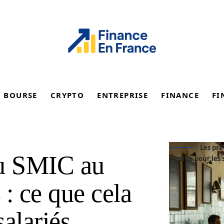
BOURSE
CRYPTO
ENTREPRISE
FINANCE
FI
Les pré
du SMIC au
signifie pour les 
: ce que cela
salariés