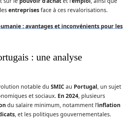
t sur le
pouvoir d’achat
et l’
emploi
, ainsi que
 les
entreprises
face à ces revalorisations.
umanie : avantages et inconvénients pour les
rtugais : une analyse
volution notable du
SMIC
au
Portugal
, un sujet
conomiques et sociaux.
En 2024
, plusieurs
on
du salaire minimum, notamment l’
inflation
dicats
, et les politiques gouvernementales.